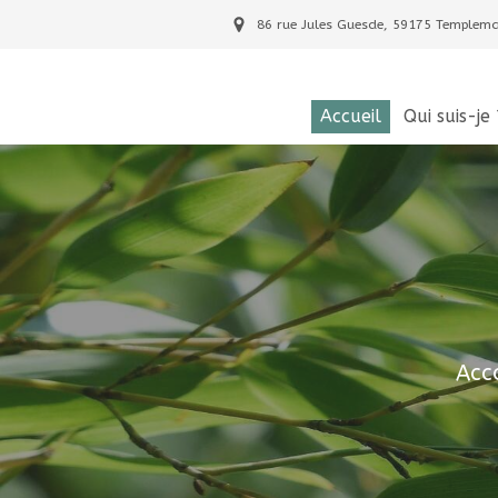
86 rue Jules Guesde, 59175 Templem
Accueil
Qui suis-je 
Acc