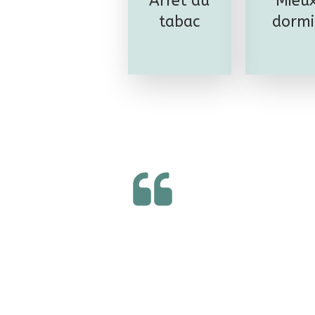
Arrêt du
Mieu
tabac
dormi