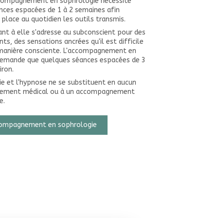
ccompagnement en sophrologie nécessite
nces espacées de 1 à 2 semaines afin
place au quotidien les outils transmis.
nt à elle s'adresse au subconscient pour des
, des sensations ancrées qu'il est difficile
 manière consciente. L'accompagnement en
emande que quelques séances espacées de 3
iron.
e et l'hypnose ne se substituent en aucun
itement médical ou à un accompagnement
e.
compagnement en sophrologie