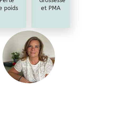
Perte
Grossesse
e poids
et PMA