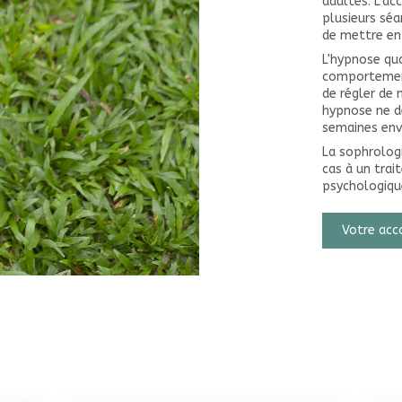
adultes. L'a
plusieurs séa
de mettre en 
L'hypnose qua
comportements
de régler de
hypnose ne d
semaines env
La sophrologi
cas à un tra
psychologiqu
Votre ac
Les dernières actualités