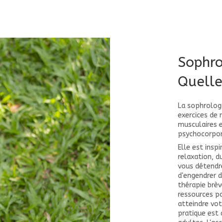
Sophro
Quelle
La sophrolog
exercices de 
musculaires e
psychocorpor
Elle est insp
relaxation, d
vous détendre
d'engendrer d
thérapie brè
ressources p
atteindre vot
pratique est