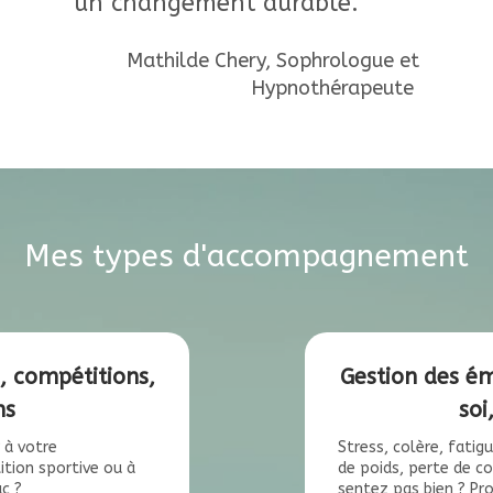
un changement durable.
Mathilde Chery, Sophrologue et
Hypnothérapeute
Mes types d'accompagnement
, compétitions,
Gestion des ém
ns
soi
 à votre
Stress, colère, fatig
tion sportive ou à
de poids, perte de c
c ?
sentez pas bien ? Pro