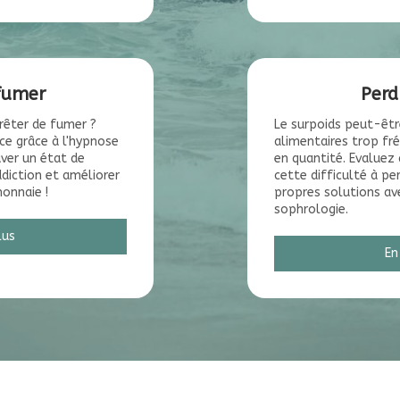
 fumer
Perd
rrêter de fumer ?
Le surpoids peut-êtr
e grâce à l'hypnose
alimentaires trop fr
ver un état de
en quantité. Evaluez 
ddiction et améliorer
cette difficulté à pe
onnaie !
propres solutions av
sophrologie.
lus
En