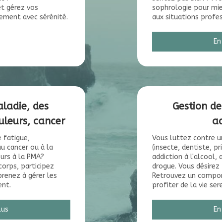
t gérez vos
sophrologie pour mieu
ement avec sérénité.
aux situations profe
En
aladie, des
Gestion de
uleurs, cancer
ad
 fatigue,
Vous luttez contre u
au cancer ou à la
(insecte, dentiste, pr
urs à la PMA?
addiction à l'alcool,
orps, participez
drogue. Vous désirez 
renez à gérer les
Retrouvez un compo
nt.
profiter de la vie se
lus
En